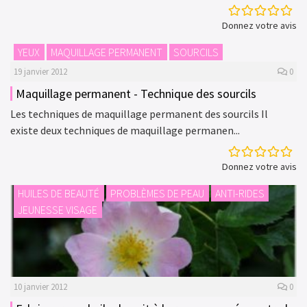
Donnez votre avis
YEUX
MAQUILLAGE PERMANENT
SOURCILS
19 janvier 2012
0
Maquillage permanent - Technique des sourcils
Les techniques de maquillage permanent des sourcils Il
existe deux techniques de maquillage permanen...
Donnez votre avis
HUILES DE BEAUTÉ
PROBLÈMES DE PEAU
ANTI-RIDES
JEUNESSE VISAGE
10 janvier 2012
0