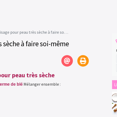
age pour peau très sèche à faire soi-même
 sèche à faire soi-même
our peau très sèche
Mélanger ensemble :
germe de blé
L