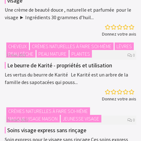
visage
Une crème de beauté douce , naturelle et parfumée pour le
visage ► Ingrédients 30 grammes d’huil...
Donnez votre avis
CHEVEUX
CRÈMES NATURELLES À FAIRE SOI-MÊME
LÈVRES
PEAU SÈCHE
PEAU MATURE
PLANTES
27 mai 2013
0
Le beurre de Karité - propriétés et utilisation
Les vertus du beurre de Karité Le Karité est un arbre de la
famille des sapotacées qui pouss...
Donnez votre avis
CRÈMES NATURELLES À FAIRE SOI-MÊME
MASQUE VISAGE MAISON
JEUNESSE VISAGE
16 mars 2012
0
Soins visage express sans rinçage
Soin express pour le visage sans rinçage Ces soins express