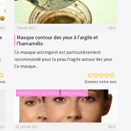
0
7 février 2017
0
x
Masque contour des yeux à l'argile et
l'hamamélis
Ce masque astringent est particulièrement
t
recommandé pour la peau fragile autour des yeux
Ce masque...
vis
Donnez votre avis
PROBLÈMES DE PEAU
MAQUILLAGE
0
31 janvier 2017
0