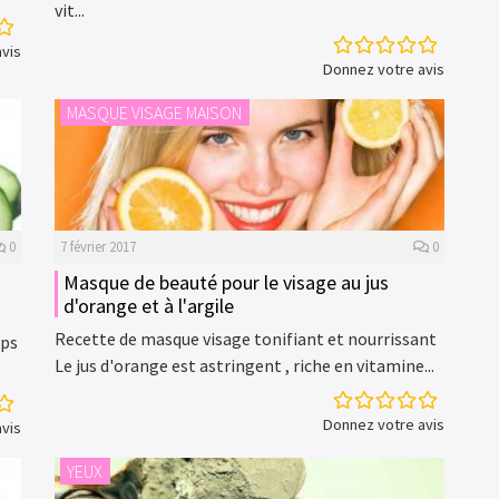
vit...
vis
Donnez votre avis
MASQUE VISAGE MAISON
0
7 février 2017
0
Masque de beauté pour le visage au jus
d'orange et à l'argile
Recette de masque visage tonifiant et nourrissant
mps
Le jus d'orange est astringent , riche en vitamine...
Donnez votre avis
vis
YEUX