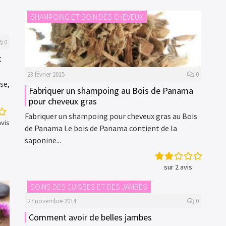
SHAMPOING ET SOIN DES CHEVEUX
0
t
23 février 2015
0
sse,
Fabriquer un shampoing au Bois de Panama
pour cheveux gras
Fabriquer un shampoing pour cheveux gras au Bois
vis
de Panama Le bois de Panama contient de la
saponine...
sur 2 avis
SOINS DES CUISSES ET DES JAMBES
27 novembre 2014
0
Comment avoir de belles jambes