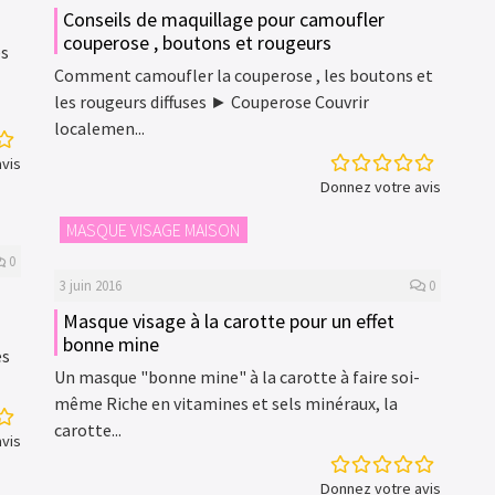
Conseils de maquillage pour camoufler
couperose , boutons et rougeurs
és
Comment camoufler la couperose , les boutons et
les rougeurs diffuses ► Couperose Couvrir
localemen...
vis
Donnez votre avis
MASQUE VISAGE MAISON
0
3 juin 2016
0
Masque visage à la carotte pour un effet
bonne mine
es
Un masque "bonne mine" à la carotte à faire soi-
même Riche en vitamines et sels minéraux, la
carotte...
vis
Donnez votre avis